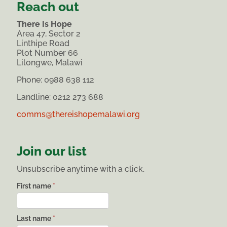
Reach out
There Is Hope
Area 47, Sector 2
Linthipe Road
Plot Number 66
Lilongwe, Malawi
Phone:
0988 638 112
Landline: 0212 273 688
comms@thereishopemalawi.org
Join our list
Unsubscribe anytime with a click.
List
First name
*
subscribe
Last name
*